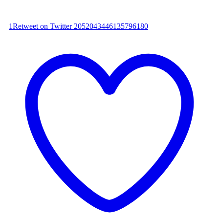
1
Retweet on Twitter 2052043446135796180