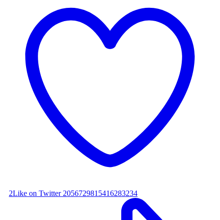
2
Like on Twitter 2056729815416283234