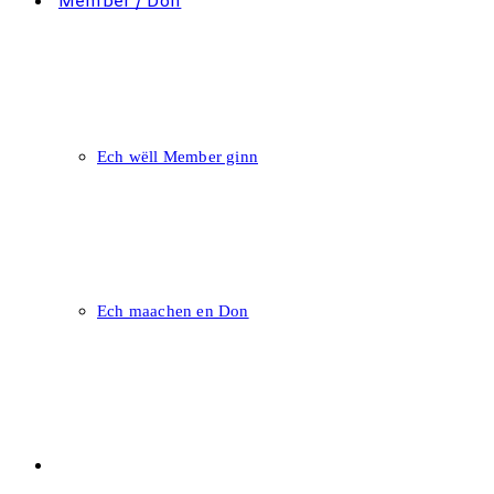
Member / Don
Ech wëll Member ginn
Ech maachen en Don
Eis Agenda