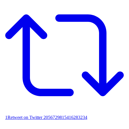
1
Retweet on Twitter 2056729815416283234