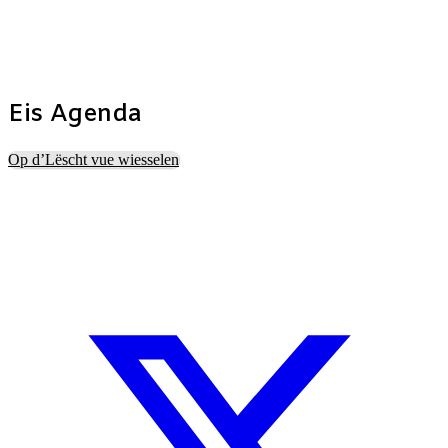
for
Eis Agenda
Op d’Lëscht vue wiesselen