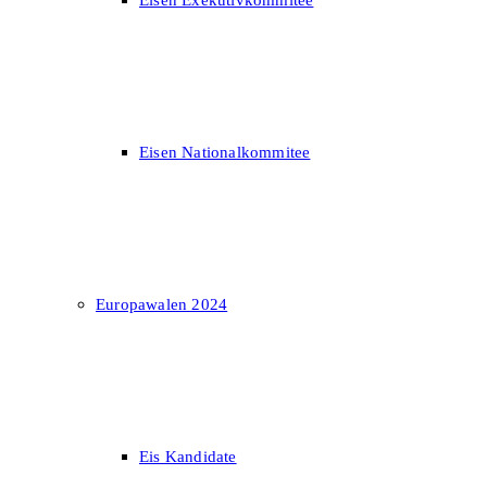
Eisen Exekutivkommitee
Eisen Nationalkommitee
Europawalen 2024
Eis Kandidate