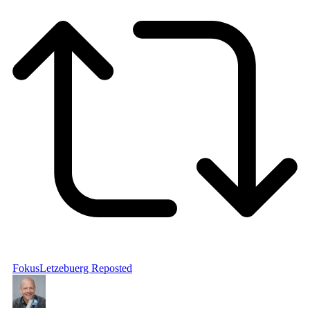
FokusLetzebuerg
Reposted