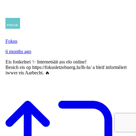
Fokus
6 months ago
Eis fonkelnei ✨ Internetsäit ass elo online!
Besich eis op https://fokusletzebuerg.lu/lb-lu/ a bleif informéiert
iwwer eis Aarbecht. 🔥