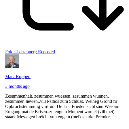
FokusLetzebuerg
Reposted
Marc Ruppert
3 months ago
Zesummenhalt, zesummen wuessen, zesummen wunnen,
zesummen liewen..vill Pathos zum Schluss. Weineg Grond fir
Opbrochstëmmung virdrun. De Luc Frieden sicht säin Wee am
Emgang mat de Krisen..zu engem Moment wou et (vill mei)
staark Messagen bréicht vun engem (mei) staarke Premier.