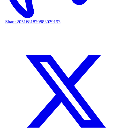
Share 2051681870883029193