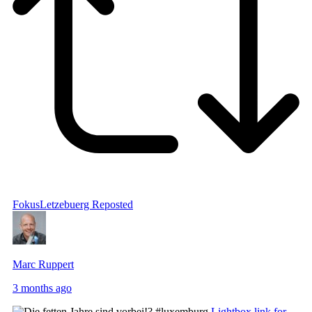
FokusLetzebuerg
Reposted
Marc Ruppert
3 months ago
Lightbox link for