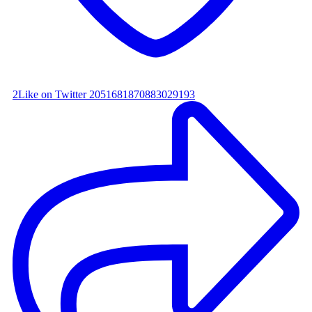
2
Like on Twitter 2051681870883029193