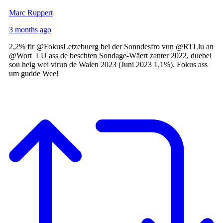
Marc Ruppert
3 months ago
2,2% fir @FokusLetzebuerg bei der Sonndesfro vun @RTLlu an
@Wort_LU ass de beschten Sondage-Wäert zanter 2022, duebel
sou heig wei virun de Walen 2023 (Juni 2023 1,1%). Fokus ass
um gudde Wee!