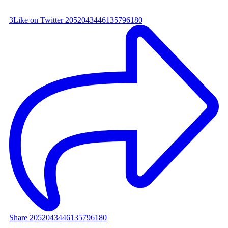
3
Like on Twitter 2052043446135796180
Share 2052043446135796180