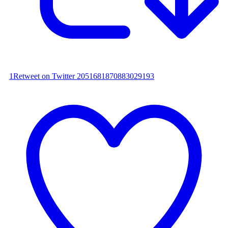
1
Retweet on Twitter 2051681870883029193