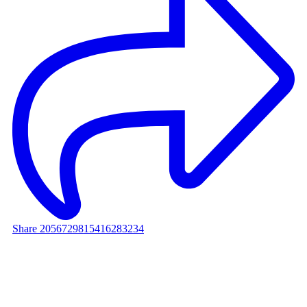
Share 2056729815416283234