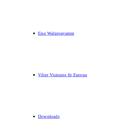
Eise Walprogramm
Véier Visioune fir Europa
Downloads