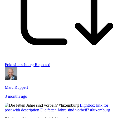
FokusLetzebuerg
Reposted
Marc Ruppert
3 months ago
Lightbox link for
post with description Die fetten Jahre sind vorbei!? #luxemburg