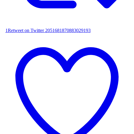
1
Retweet on Twitter 2051681870883029193