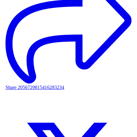
Share 2056729815416283234