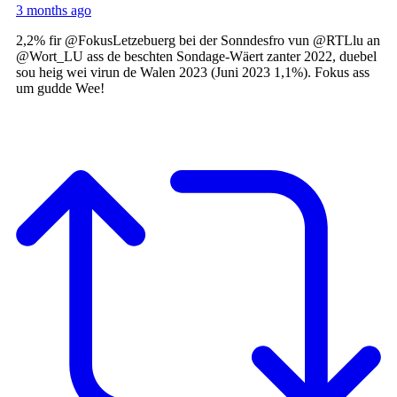
3 months ago
2,2% fir @FokusLetzebuerg bei der Sonndesfro vun @RTLlu an
@Wort_LU ass de beschten Sondage-Wäert zanter 2022, duebel
sou heig wei virun de Walen 2023 (Juni 2023 1,1%). Fokus ass
um gudde Wee!