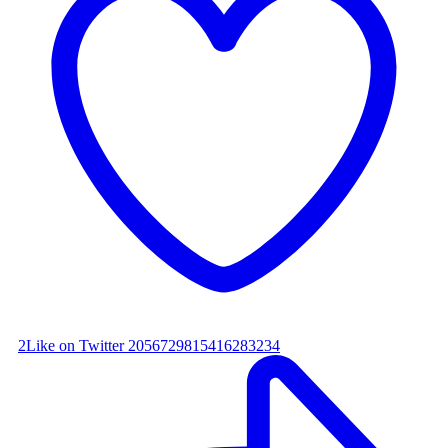
2
Like on Twitter 2056729815416283234