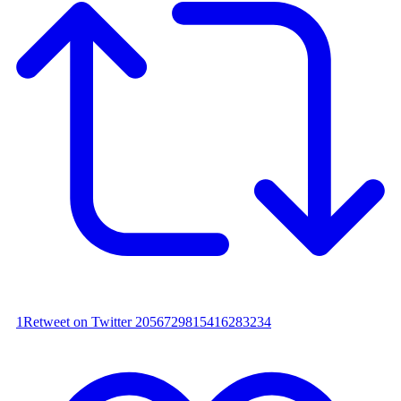
1
Retweet on Twitter 2056729815416283234