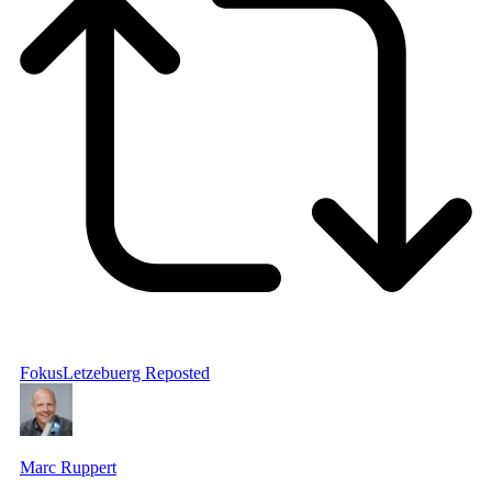
FokusLetzebuerg
Reposted
Marc Ruppert