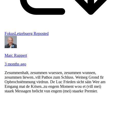
FokusLetzebuerg
Reposted
Marc Ruppert
3 months ago
Zesummenhalt, zesummen wuessen, zesummen wunnen,
zesummen liewen..vill Pathos zum Schluss. Weineg Grond fir
Opbrochstëmmung virdrun. De Luc Frieden sicht säin Wee am
Emgang mat de Krisen..zu engem Moment wou et (vill mei)
staark Messagen bréicht vun engem (mei) staarke Premier.