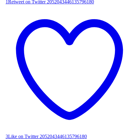
1
Retweet on Twitter 2052043446135796180
3
Like on Twitter 2052043446135796180