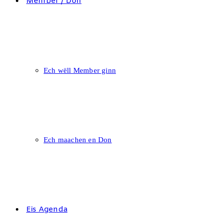
Member / Don
Ech wëll Member ginn
Ech maachen en Don
Eis Agenda