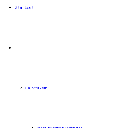
Startsäit
FOKUS
Eis Struktur