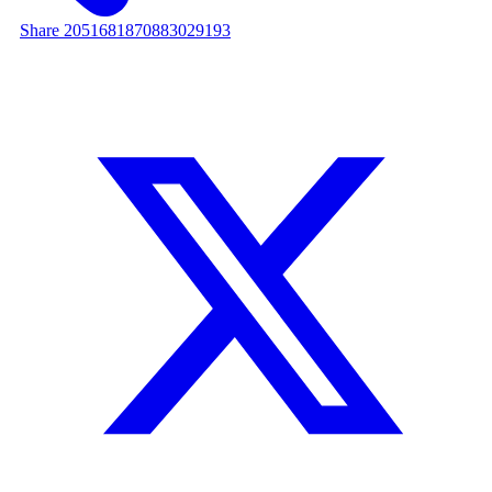
Share 2051681870883029193