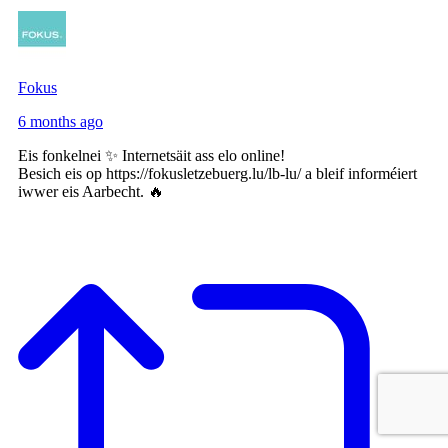
Fokus
6 months ago
Eis fonkelnei ✨ Internetsäit ass elo online!
Besich eis op https://fokusletzebuerg.lu/lb-lu/ a bleif informéiert
iwwer eis Aarbecht. 🔥