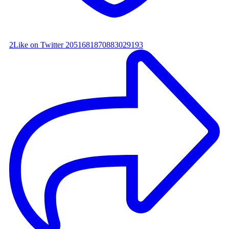
2
Like on Twitter 2051681870883029193