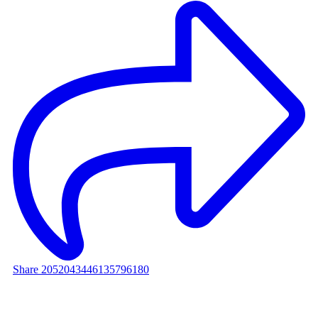
Share 2052043446135796180