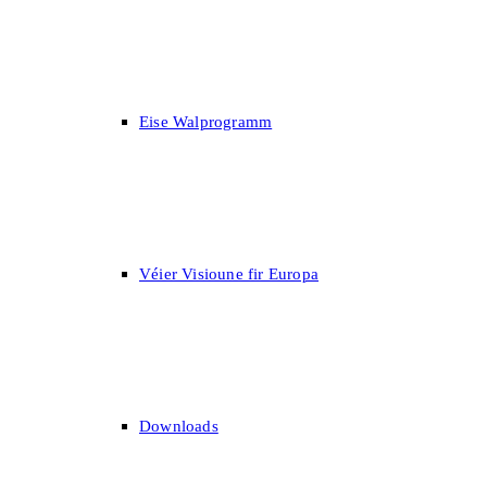
Eise Walprogramm
Véier Visioune fir Europa
Downloads