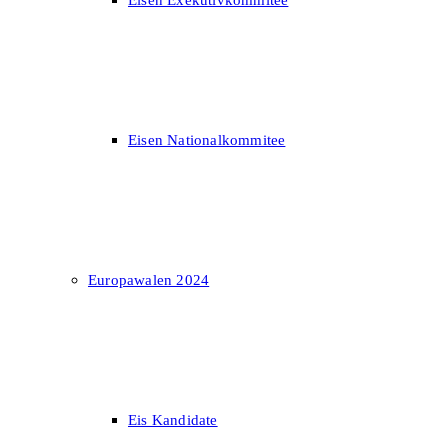
Eisen Exekutivkommitee
Eisen Nationalkommitee
Europawalen 2024
Eis Kandidate