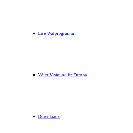
Eise Walprogramm
Véier Visioune fir Europa
Downloads