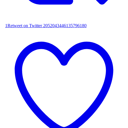
1
Retweet on Twitter 2052043446135796180