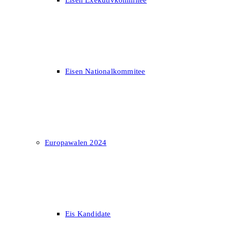
Eisen Exekutivkommitee
Eisen Nationalkommitee
Europawalen 2024
Eis Kandidate