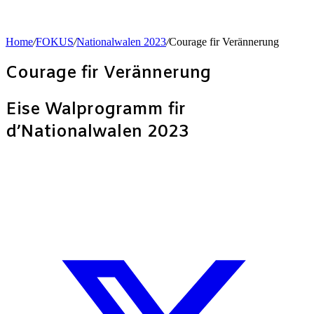
Home
/
FOKUS
/
Nationalwalen 2023
/
Courage fir Verännerung
Courage fir Verännerung
for
Eise Walprogramm fir
d’Nationalwalen 2023