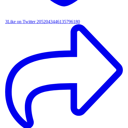
3
Like on Twitter 2052043446135796180