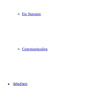
Eis Statuten
Communiquéen
Medien