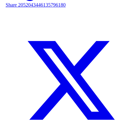
Share 2052043446135796180