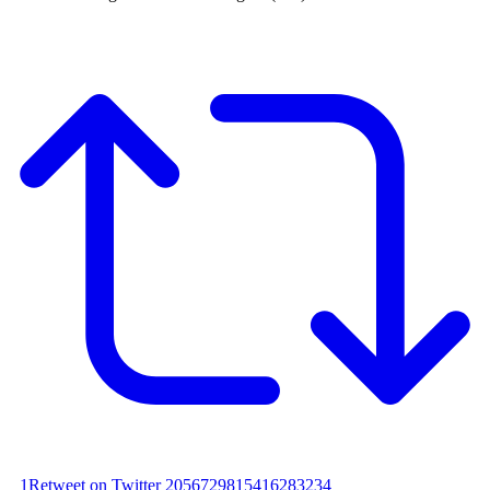
1
Retweet on Twitter 2056729815416283234