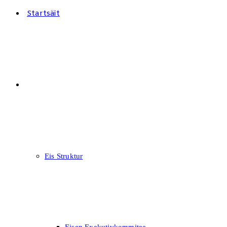
Startsäit
FOKUS
Eis Struktur