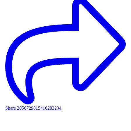
Share 2056729815416283234