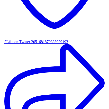
2
Like on Twitter 2051681870883029193