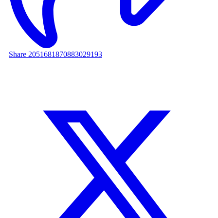
Share 2051681870883029193