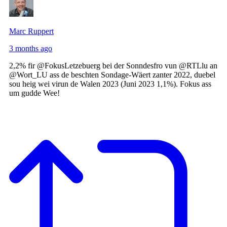
Marc Ruppert
3 months ago
2,2% fir @FokusLetzebuerg bei der Sonndesfro vun @RTLlu an
@Wort_LU ass de beschten Sondage-Wäert zanter 2022, duebel
sou heig wei virun de Walen 2023 (Juni 2023 1,1%). Fokus ass
um gudde Wee!