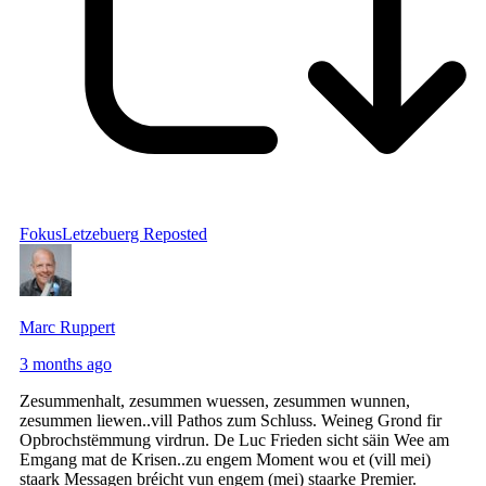
FokusLetzebuerg
Reposted
Marc Ruppert
3 months ago
Zesummenhalt, zesummen wuessen, zesummen wunnen,
zesummen liewen..vill Pathos zum Schluss. Weineg Grond fir
Opbrochstëmmung virdrun. De Luc Frieden sicht säin Wee am
Emgang mat de Krisen..zu engem Moment wou et (vill mei)
staark Messagen bréicht vun engem (mei) staarke Premier.