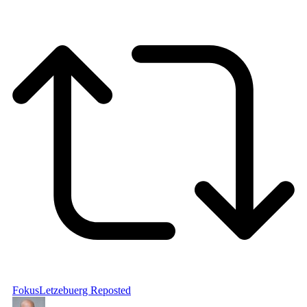
FokusLetzebuerg
Reposted