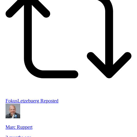
FokusLetzebuerg
Reposted
Marc Ruppert