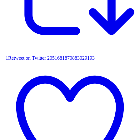
1
Retweet on Twitter 2051681870883029193