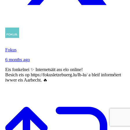
Fokus
6 months ago
Eis fonkelnei ✨ Internetsäit ass elo online!
Besich eis op https://fokusletzebuerg.lu/lb-lu/ a bleif informéiert
iwwer eis Aarbecht. 🔥