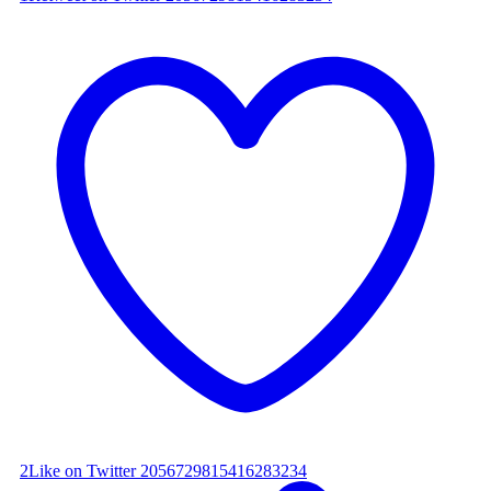
2
Like on Twitter 2056729815416283234