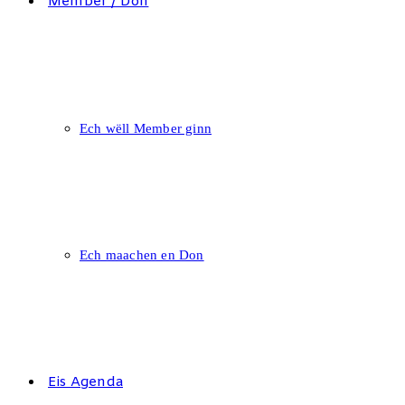
Member / Don
Ech wëll Member ginn
Ech maachen en Don
Eis Agenda